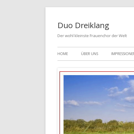
Springe
zum
Duo Dreiklang
Inhalt
Der wohl kleinste Frauenchor der Welt
Primäres
HOME
ÜBER UNS
IMPRESSIONE
Menü
PROGRAMM
HÖRPROBE
FOTOS
VIDEOS