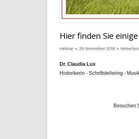
Hier finden Sie einige
Autor
Veröffentlicht
Helmar
29. November 2018
Hinterla
am
Dr. Claudia Lux
Historikerin - Schriftstellering - Musi
Besuchen S